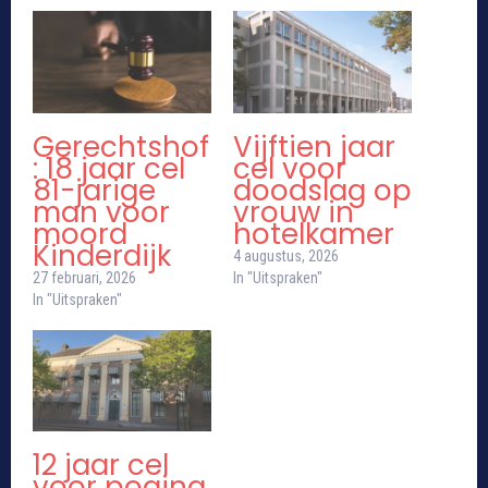
Gerechtshof
Vijftien jaar
: 18 jaar cel
cel voor
81-jarige
doodslag op
man voor
vrouw in
moord
hotelkamer
Kinderdijk
4 augustus, 2026
27 februari, 2026
In "Uitspraken"
In "Uitspraken"
12 jaar cel
voor poging