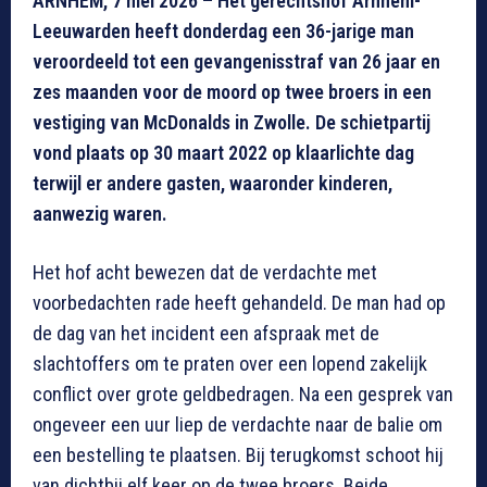
ARNHEM, 7 mei 2026 – Het gerechtshof Arnhem-
Leeuwarden heeft donderdag een 36-jarige man
veroordeeld tot een gevangenisstraf van 26 jaar en
zes maanden voor de moord op twee broers in een
vestiging van McDonalds in Zwolle. De schietpartij
vond plaats op 30 maart 2022 op klaarlichte dag
terwijl er andere gasten, waaronder kinderen,
aanwezig waren.
Het hof acht bewezen dat de verdachte met
voorbedachten rade heeft gehandeld
. De man had op
de dag van het incident een afspraak met de
slachtoffers om te praten over een lopend zakelijk
conflict over grote geldbedragen
. Na een gesprek van
ongeveer een uur liep de verdachte naar de balie om
een bestelling te plaatsen
. Bij terugkomst schoot hij
van dichtbij elf keer op de twee broers
. Beide