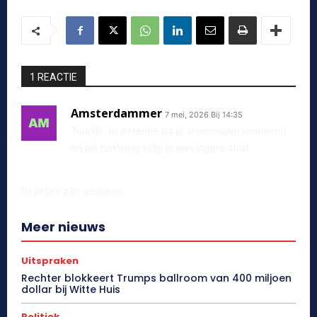
1 REACTIE
Amsterdammer
7 mei, 2026 Bij 14:35
Tuurlijk. In detentie ga je stoornissen simuleren
en als beloning krijg je een lagere straf
Reacties zijn gesloten.
Meer nieuws
Uitspraken
Rechter blokkeert Trumps ballroom van 400 miljoen
dollar bij Witte Huis
Politiek