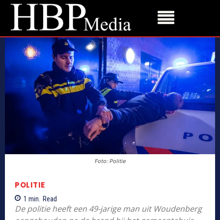
Foto: Politie
POLITIE
1
min.
Read
De politie heeft een 49-jarige man uit Woudenberg