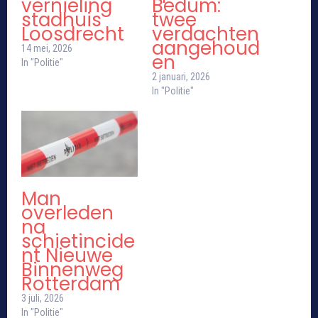
vernieling
Bedum:
stadhuis
twee
Loosdrecht
verdachten
aangehoud
14 mei, 2026
en
In "Politie"
2 januari, 2026
In "Politie"
Man
overleden
na
schietincide
nt Nieuwe
Binnenweg
Rotterdam
3 juli, 2026
In "Politie"