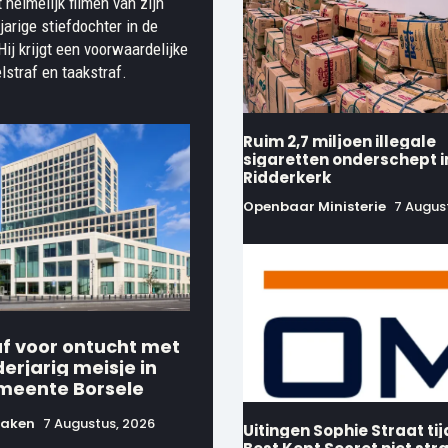
 heimelijk filmen van zijn
jarige stiefdochter in de
ij krijgt een voorwaardelijke
lstraf en taakstraf.
Ruim 2,7 miljoen illegale
sigaretten onderschept i
Ridderkerk
Openbaar Ministerie
7 Augus
af voor ontucht met
erjarig meisje in
meente Borsele
raken
7 Augustus, 2026
Uitingen Sophie Straat ti