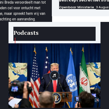
Best Kept Secret niet str
ni Breda veroordeelt man tot
Openbaar Ministerie
3 Augus
den cel voor ontucht met
ge, maar spreekt hem vrij van
achting en aanranding.
Podcasts