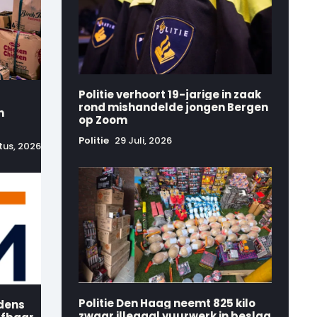
Politie verhoort 19-jarige in zaak
rond mishandelde jongen Bergen
n
op Zoom
Politie
29 Juli, 2026
tus, 2026
Politie Den Haag neemt 825 kilo
jdens
zwaar illegaal vuurwerk in beslag