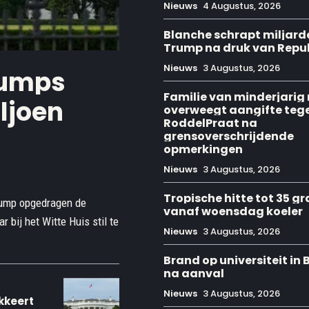
Nieuws
4 Augustus, 2026
Blanche schrapt miljar
Trump na druk van Repu
Nieuws
3 Augustus, 2026
rumps
Familie van minderjarig
ljoen
overweegt aangifte teg
RoddelPraat na
grensoverschrijdende
opmerkingen
Nieuws
3 Augustus, 2026
Tropische hitte tot 35 g
rump opgedragen de
vanaf woensdag koeler
bij het Witte Huis stil te
Nieuws
3 Augustus, 2026
Brand op universiteit in
na aanval
Nieuws
3 Augustus, 2026
kkeert