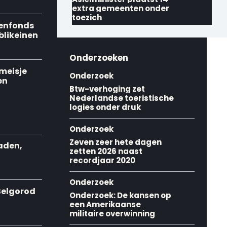
extra gemeenten onder
toezich
denfonds
blikeinen
Onderzoeken
 meisje
Onderzoek
en
Btw-verhoging zet
Nederlandse toeristische
logies onder druk
Onderzoek
Zeven zeer hete dagen
raden,
zetten 2026 naast
recordjaar 2020
Onderzoek
 Belgorod
Onderzoek: De kansen op
een Amerikaanse
militaire overwinning