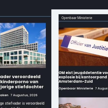
Openbaar Ministerie
OM eist jeugddetentie vo
vader veroordeeld
explosie bij kantoorpand
 kinderporno van
Amsterdam-Zuid
jarige stiefdochter
Openbaar Ministerie
7 Augus
raken
7 Augustus, 2026
ige stiefvader is veroordeeld