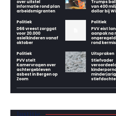
over uitstel
Trumps bal
informatie rond plan
van 400 mil
arbeidsmigranten
dollar bij W
Politiek
Politiek
D66 vreest zorggat
PVV eist lan
voor 20.000
aanpak na 
asielkinderen vanaf
ongeregel
oktober
rond kermi
Politiek
Uitspraken
PVV stelt
Stiefvader
Kamervragen over
veroordeeld
achtergebleven
kinderporn
asbest in Bergen op
minderjari
Zoom
stiefdochte
Justitie