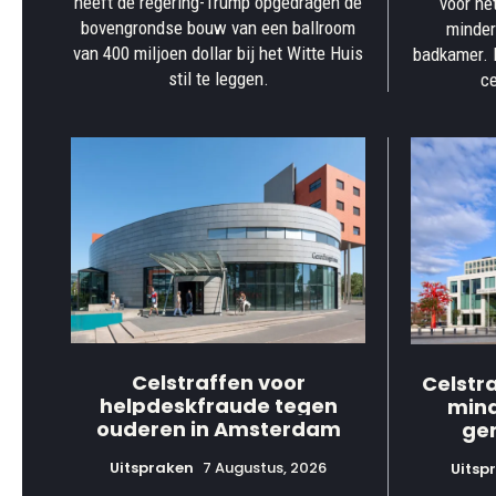
heeft de regering-Trump opgedragen de
voor het
bovengrondse bouw van een ballroom
minder
van 400 miljoen dollar bij het Witte Huis
badkamer. H
stil te leggen.
ce
Celstraffen voor
Celstr
helpdeskfraude tegen
mind
ouderen in Amsterdam
ge
Uitspraken
7 Augustus, 2026
Uitsp