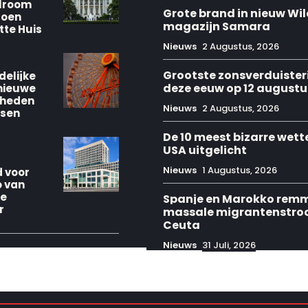
lroom
Grote brand in nieuw Wil
joen
magazijn Samara
itte Huis
Nieuws
2 Augustus, 2026
Grootste zonsverduister
delijke
deze eeuw op 12 augustu
nieuwe
dheden
Nieuws
2 Augustus, 2026
ssen
De 10 meest bizarre wett
USA uitgelicht
Nieuws
1 Augustus, 2026
 voor
o van
ge
Spanje en Marokko rem
r
massale migrantenstro
Ceuta
Nieuws
31 Juli, 2026