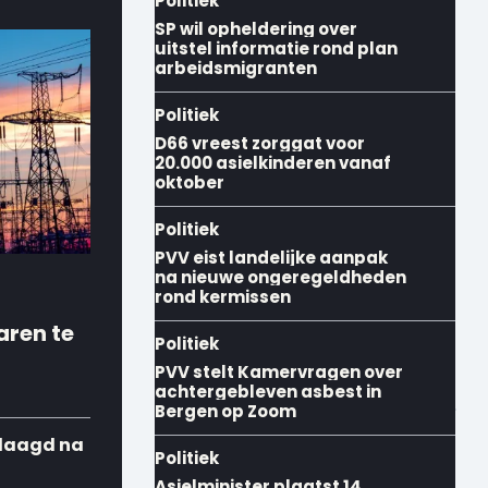
Politiek
SP wil opheldering over
uitstel informatie rond plan
arbeidsmigranten
Politiek
D66 vreest zorggat voor
20.000 asielkinderen vanaf
oktober
Politiek
PVV eist landelijke aanpak
na nieuwe ongeregeldheden
rond kermissen
aren te
Politiek
PVV stelt Kamervragen over
achtergebleven asbest in
Bergen op Zoom
laagd na
Politiek
Asielminister plaatst 14