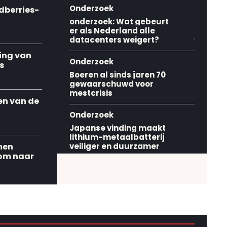
Onderzoek
dberries-
onderzoek: Wat gebeurt
er als Nederland alle
datacenters weigert?
ing van
Onderzoek
s
Boeren al sinds jaren 70
gewaarschuwd voor
mestcrisis
en van de
Onderzoek
Japanse vinding maakt
lithium-metaalbatterij
men
veiliger en duurzamer
om naar