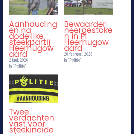
Aanhouding
Bewaarder
en na
neergestoke
dodelijke
n in PI
steekpartij
Heerhugow
Heerhugow
aard
aard
28 februari, 2026
2 juni, 2026
In "Politie"
In "Politie"
Twee
verdachten
vast voor
steekincide