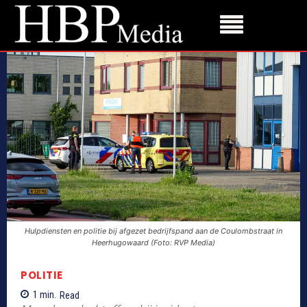
Hulpdiensten en politie bij afgezet bedrijfspand aan de Coulombstraat in
Heerhugowaard (Foto: RVP Media)
POLITIE
1
min.
Read