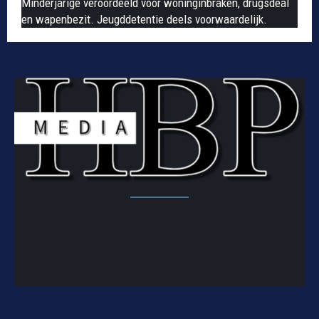
Minderjarige veroordeeld voor woninginbraken, drugsdeal
en wapenbezit. Jeugddetentie deels voorwaardelijk.