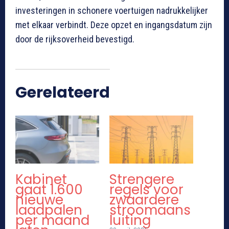
investeringen in schonere voertuigen nadrukkelijker
met elkaar verbindt. Deze opzet en ingangsdatum zijn
door de rijksoverheid bevestigd.
Gerelateerd
Kabinet
Strengere
gaat 1.600
regels voor
nieuwe
zwaardere
laadpalen
stroomaans
per maand
luiting