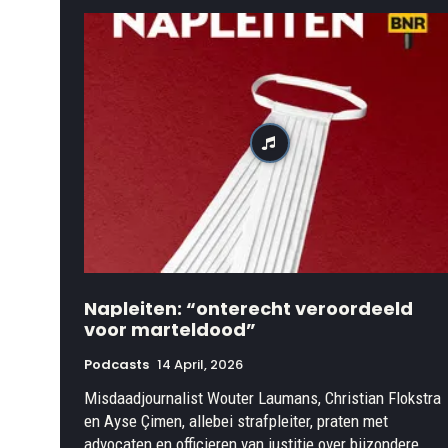
Napleiten: “onterecht veroordeeld
voor marteldood”
Podcasts
14 April, 2026
Misdaadjournalist Wouter Laumans, Christian Flokstra
en Ayse Çimen, allebei strafpleiter, praten met
advocaten en officieren van justitie over bijzondere