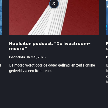
Napleiten podcast: “De livestream-
moord”
Podcasts
16 Mei, 2026
s
De moord wordt door de dader gefilmd, en zelfs online
B
gedeeld via een livestream.
t
c
t