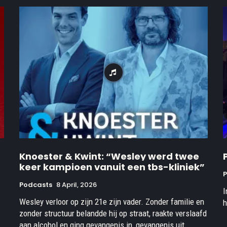
Knoester & Kwint: “Wesley werd twee
keer kampioen vanuit een tbs-kliniek”
Podcasts
8 April, 2026
I
Wesley verloor op zijn 21e zijn vader. Zonder familie en
h
zonder structuur belandde hij op straat, raakte verslaafd
aan alcohol en ging gevangenis in, gevangenis uit.