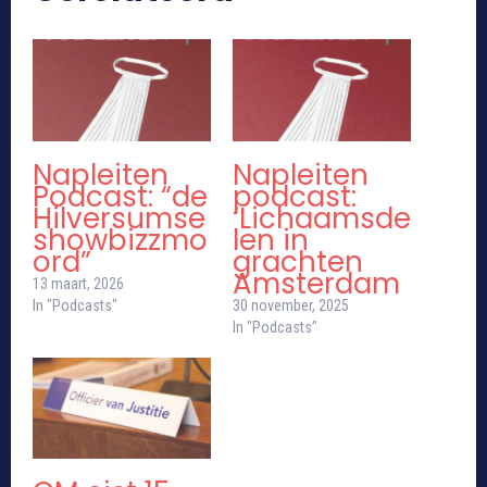
Napleiten
Napleiten
Podcast: “de
podcast:
Hilversumse
‘Lichaamsde
showbizzmo
len in
ord”
grachten
Amsterdam
13 maart, 2026
In "Podcasts"
30 november, 2025
In "Podcasts"