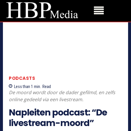
PODCASTS
Less than 1
min.
Read
De moord wordt door de dader gefilmd, en zelfs
online gedeeld via een livestream.
Napleiten podcast: “De
livestream-moord”