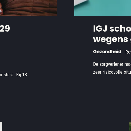
629
IGJ scho
wegens 
Gezondheid
Re
De zorgverlener ma
zeer risicovolle sit
nsters. Bij 18