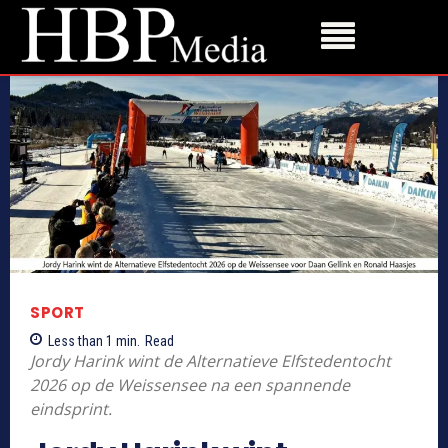
SPORT
Less than 1
min.
Read
Jordy Harink wint de Alternatieve Elfstedentocht
2026 op de Weissensee na een spannende
eindsprint.