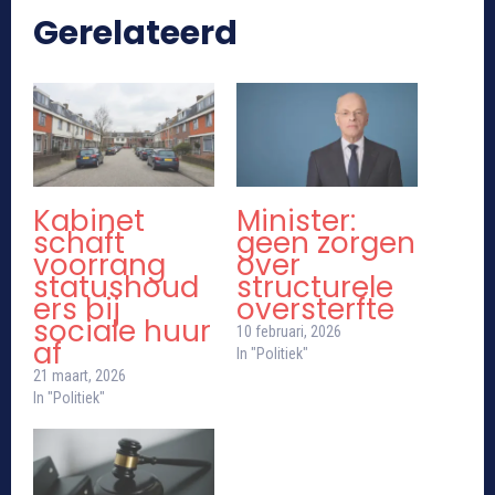
Gerelateerd
Kabinet
Minister:
schaft
geen zorgen
voorrang
over
statushoud
structurele
ers bij
oversterfte
sociale huur
10 februari, 2026
af
In "Politiek"
21 maart, 2026
In "Politiek"