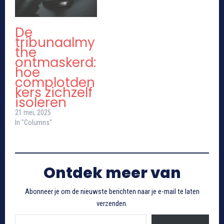
De
tribunaalmy
the
ontmaskerd:
hoe
complotden
kers zichzelf
isoleren
21 mei, 2025
In "Columns"
Ontdek meer van
Abonneer je om de nieuwste berichten naar je e-mail te laten
verzenden.
Typ je e-mail...