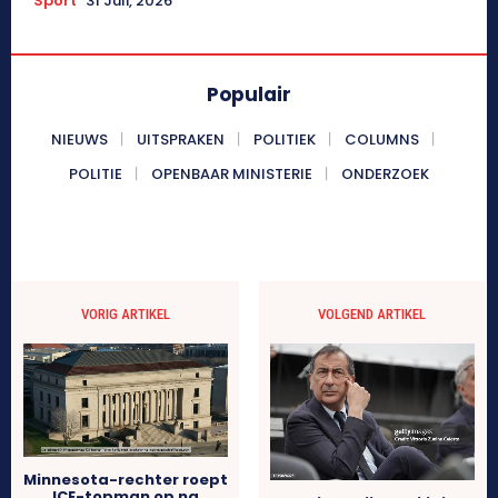
Sport
31 Juli, 2026
Populair
NIEUWS
UITSPRAKEN
POLITIEK
COLUMNS
POLITIE
OPENBAAR MINISTERIE
ONDERZOEK
VORIG ARTIKEL
VOLGEND ARTIKEL
Minnesota-rechter roept
ICE-topman op na