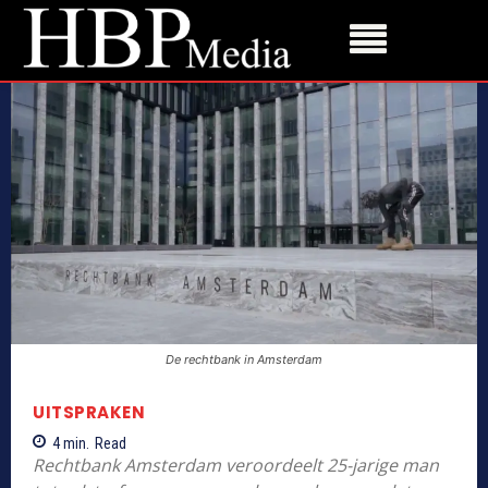
De rechtbank in Amsterdam
UITSPRAKEN
4
min.
Read
Rechtbank Amsterdam veroordeelt 25-jarige man