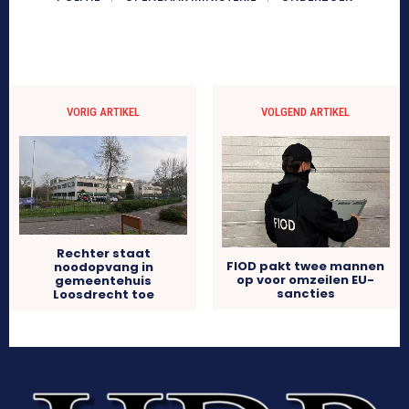
VORIG ARTIKEL
VOLGEND ARTIKEL
Rechter staat
FIOD pakt twee mannen
noodopvang in
op voor omzeilen EU-
gemeentehuis
sancties
Loosdrecht toe