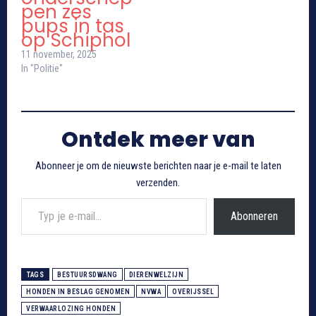
pen zes
pups in tas
op Schiphol
11 november, 2025
In "Politie"
Ontdek meer van
Abonneer je om de nieuwste berichten naar je e-mail te laten
verzenden.
Typ je e-mail...
Abonneren
TAGS
BESTUURSDWANG
DIERENWELZIJN
HONDEN IN BESLAG GENOMEN
NVWA
OVERIJSSEL
VERWAARLOZING HONDEN