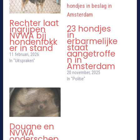
Rechter laat
23 hondjes
ingrijpen
in
NVWA bij
erbarmelijke
hondenfokk
staat
er in stand
aangetroffe
11 februari, 2026
n in
In "Uitspraken"
Amsterdam
20 november, 2025
In "Politie"
Douane en
NVWA
onderschep