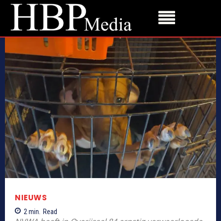
NIEUWS
2
min.
Read