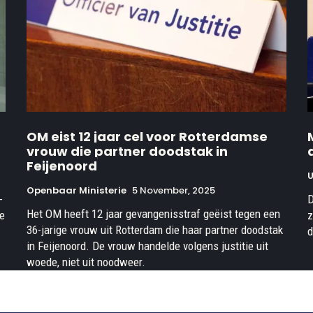
OM eist 12 jaar cel voor Rotterdamse
vrouw die partner doodstak in
Feijenoord
U
Openbaar Ministerie
5 November, 2025
-
D
Het OM heeft 12 jaar gevangenisstraf geëist tegen een
ge
z
36-jarige vrouw uit Rotterdam die haar partner doodstak
d
in Feijenoord. De vrouw handelde volgens justitie uit
woede, niet uit noodweer.