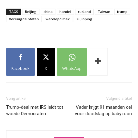
TAGS
Beijing
china
handel
rusland
Taiwan
trump
Verenigde Staten
wereldpolitiek
Xi Jinping
Facebook
X
WhatsApp
Vorig artikel
Volgend artikel
Trump-deal met IRS leidt tot
Vader krijgt 91 maanden cel
woede Democraten
voor doodslag op babyzoon