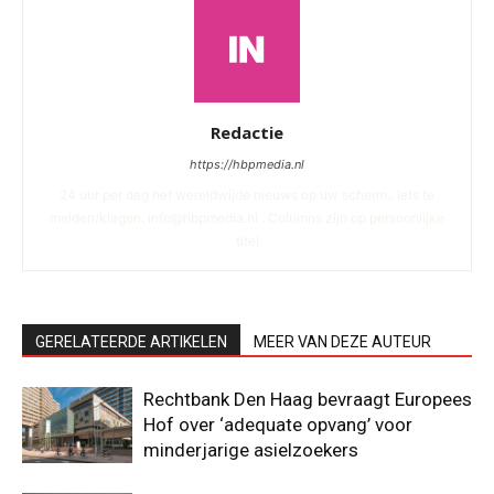
Redactie
https://hbpmedia.nl
24 uur per dag het wereldwijde nieuws op uw scherm.. Iets te
melden/klagen: info@hbpmedia.nl . Columns zijn op persoonlijke
titel
GERELATEERDE ARTIKELEN
MEER VAN DEZE AUTEUR
Rechtbank Den Haag bevraagt Europees
Hof over ‘adequate opvang’ voor
minderjarige asielzoekers