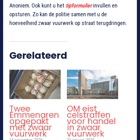
Anoniem. Ook kunt u het
tipformulier
invullen en
opsturen. Zo kan de politie samen met u de
hoeveelheid zwaar vuurwerk op straat terugdringen.
Gerelateerd
Twee
OM eist
Emmenaren
celstraffen
opgepakt
voor handel
met zwaar
in zwaar
vuurwerk
vuurwerk
15 november, 2025
21 januari, 2026