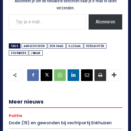
Abonneer je om de nieuwste berichten naar je e-mail te laten
verzenden.
Typ je e-mail...
Abonneren
TAGS
AANGEHOUDEN
DEN HAAG
ILLEGAAL
VERDACHTEN
VUURWERK
ZWAAR
Meer nieuws
Politie
Dode (19) en gewonden bij vechtpartij Enkhuizen