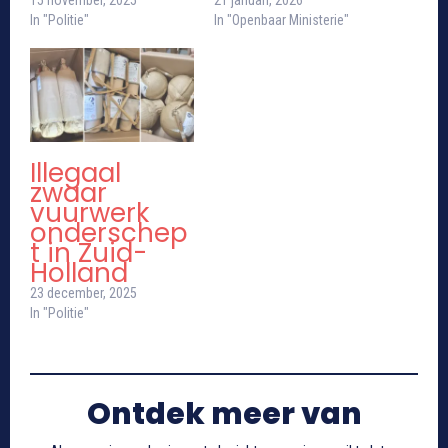
In "Politie"
In "Openbaar Ministerie"
Illegaal
zwaar
vuurwerk
onderschep
t in Zuid-
Holland
23 december, 2025
In "Politie"
Ontdek meer van