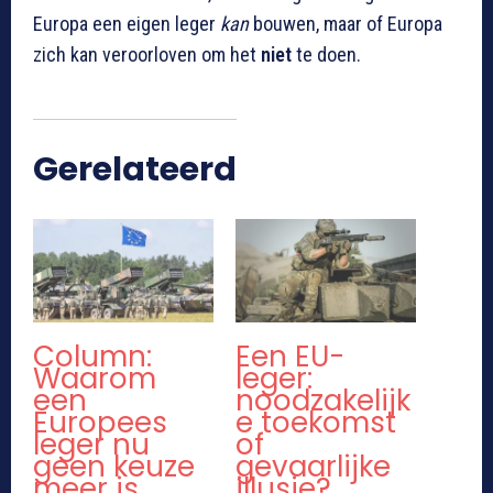
Europa een eigen leger
kan
bouwen, maar of Europa
zich kan veroorloven om het
niet
te doen.
Gerelateerd
Column:
Een EU-
Waarom
leger:
een
noodzakelijk
Europees
e toekomst
leger nu
of
geen keuze
gevaarlijke
meer is
illusie?