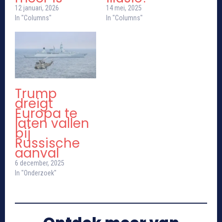
12 januari, 2026
14 mei, 2025
In "Columns"
In "Columns"
Trump
dreigt
Europa te
laten vallen
bij
Russische
aanval
6 december, 2025
In "Onderzoek"