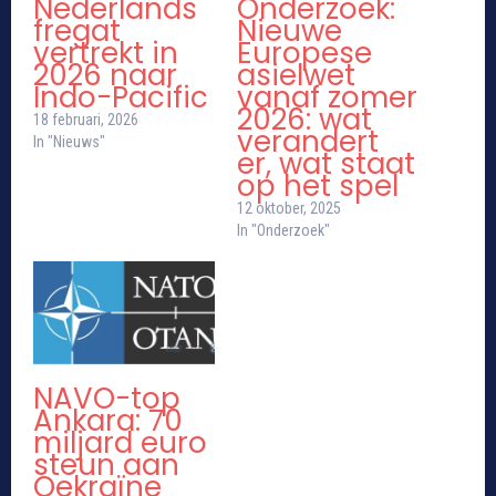
Nederlands
Onderzoek:
fregat
Nieuwe
vertrekt in
Europese
2026 naar
asielwet
Indo-Pacific
vanaf zomer
2026: wat
18 februari, 2026
verandert
In "Nieuws"
er, wat staat
op het spel
12 oktober, 2025
In "Onderzoek"
NAVO-top
Ankara: 70
miljard euro
steun aan
Oekraïne