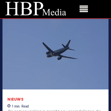
NIEUWS
1
min.
Read