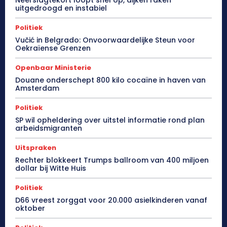
Neerslagtekort loopt snel op, dijken raken
uitgedroogd en instabiel
Politiek
Vučić in Belgrado: Onvoorwaardelijke Steun voor
Oekraïense Grenzen
Openbaar Ministerie
Douane onderschept 800 kilo cocaïne in haven van
Amsterdam
Politiek
SP wil opheldering over uitstel informatie rond plan
arbeidsmigranten
Uitspraken
Rechter blokkeert Trumps ballroom van 400 miljoen
dollar bij Witte Huis
Politiek
D66 vreest zorggat voor 20.000 asielkinderen vanaf
oktober