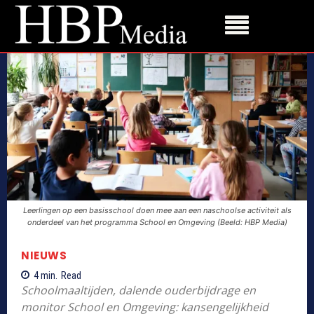
Leerlingen op een basisschool doen mee aan een naschoolse activiteit als
onderdeel van het programma School en Omgeving (Beeld: HBP Media)
NIEUWS
4
min.
Read
Schoolmaaltijden, dalende ouderbijdrage en
monitor School en Omgeving: kansengelijkheid