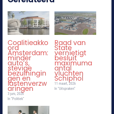
Coalitieakko
Raad van
ord
State
Amsterdam:
vernietigt
minder
besluit
auto’s,
maximuma
stevige
antal
bezuiningin
vluchten
gen en
Schiphol
lastenverzw
11 maart, 2026
aringen
In "Uitspraken"
3 juni, 2026
In "Politiek"