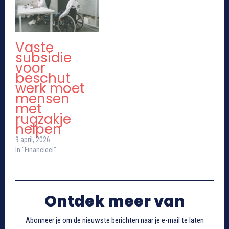
Vaste
subsidie
voor
beschut
werk moet
mensen
met
rugzakje
helpen
9 april, 2026
In "Financieel"
Ontdek meer van
Abonneer je om de nieuwste berichten naar je e-mail te laten