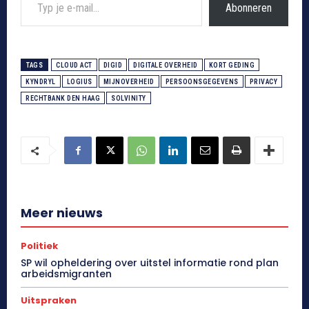
Abonneren
TAGS
CLOUD ACT
DIGID
DIGITALE OVERHEID
KORT GEDING
KYNDRYL
LOGIUS
MIJNOVERHEID
PERSOONSGEGEVENS
PRIVACY
RECHTBANK DEN HAAG
SOLVINITY
Meer nieuws
Politiek
SP wil opheldering over uitstel informatie rond plan
arbeidsmigranten
Uitspraken