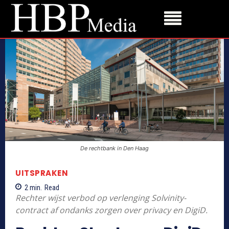
De rechtbank in Den Haag
UITSPRAKEN
2
min.
Read
Rechter wijst verbod op verlenging Solvinity-
contract af ondanks zorgen over privacy en DigiD.