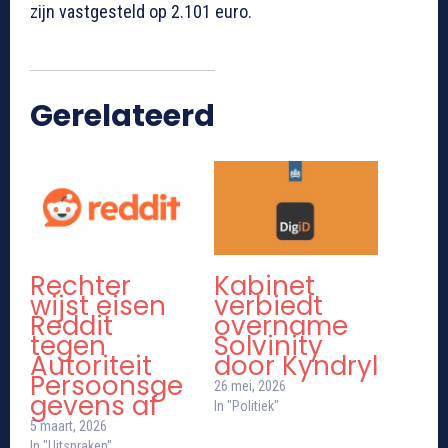
zijn vastgesteld op 2.101 euro.
Gerelateerd
Rechter
Kabinet
wijst eisen
verbiedt
Reddit
overname
tegen
Solvinity
Autoriteit
door Kyndryl
Persoonsge
26 mei, 2026
gevens af
In "Politiek"
5 maart, 2026
In "Uitspraken"