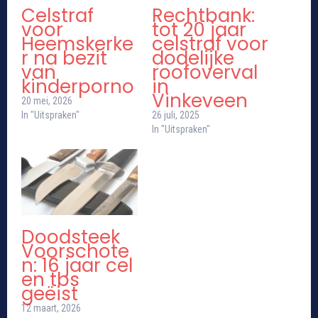
Celstraf
Rechtbank:
voor
tot 20 jaar
Heemskerke
celstraf voor
r na bezit
dodelijke
van
roofoverval
kinderporno
in
Vinkeveen
20 mei, 2026
In "Uitspraken"
26 juli, 2025
In "Uitspraken"
Doodsteek
Voorschote
n: 16 jaar cel
en tbs
geëist
12 maart, 2026