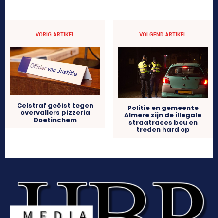
VORIG ARTIKEL
VOLGEND ARTIKEL
Celstraf geëist tegen
Politie en gemeente
overvallers pizzeria
Almere zijn de illegale
Doetinchem
straatraces beu en
treden hard op