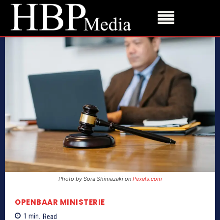
Photo by Sora Shimazaki on
Pexels.com
OPENBAAR MINISTERIE
1
min.
Read