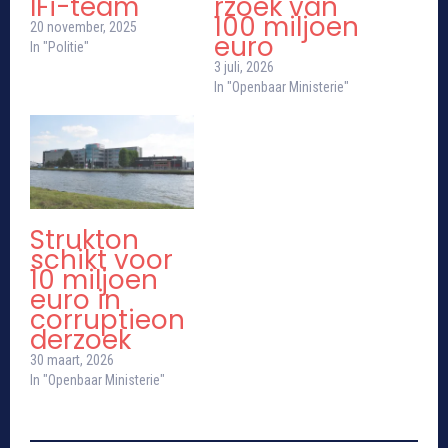
IFi-team
rzoek van
100 miljoen
20 november, 2025
euro
In "Politie"
3 juli, 2026
In "Openbaar Ministerie"
Strukton
schikt voor
10 miljoen
euro in
corruptieon
derzoek
30 maart, 2026
In "Openbaar Ministerie"