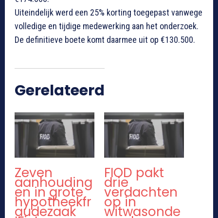
Uiteindelijk werd een 25% korting toegepast vanwege
volledige en tijdige medewerking aan het onderzoek.
De definitieve boete komt daarmee uit op €130.500.
Gerelateerd
Zeven
FIOD pakt
aanhouding
drie
en in grote
verdachten
hypotheekfr
op in
audezaak
witwasonde