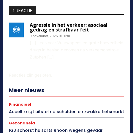
1 REACTIE
Agressie in het verkeer: asociaal
gedrag en strafbaar feit
9 november, 2025 Bij 12:01
[…] Lees ook: Vuurwapens en grote hoeveelheid
drugs in beslag genomen na verkeerscontrole
Zutphen […]
Reacties zijn gesloten.
Meer nieuws
Financieel
Accell krijgt uitstel na schulden en zwakke fietsmarkt
Gezondheid
IGJ schorst huisarts Rhoon wegens gevaar