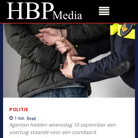
POLITIE
1
min.
Read
Agenten hielden woensdag 10 september een
voertuig staande voor een standaard