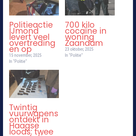
Politieactie
700 kilo
IJmond
cocaïne in
levert veel
woning
overtreding
Zaandam
en op
23 oktober, 2025
15 november, 2025
In "Politie"
In "Politie"
Twintig
vuurwapens
ontdekt in
Haagse
loods: twee