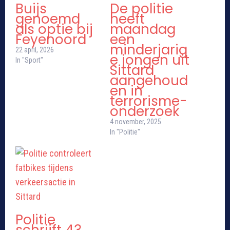
Buijs
De politie
genoemd
heeft
als optie bij
maandag
Feyenoord
een
minderjarig
22 april, 2026
e jongen uit
In "Sport"
Sittard
aangehoud
en in
terrorisme-
onderzoek
4 november, 2025
In "Politie"
Politie
schrijft 43