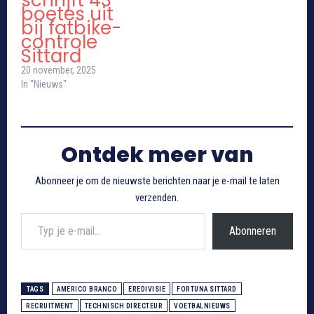
boetes uit
bij fatbike-
controle
Sittard
20 november, 2025
In "Nieuws"
Ontdek meer van
Abonneer je om de nieuwste berichten naar je e-mail te laten
verzenden.
Typ je e-mail...
Abonneren
TAGS
AMÉRICO BRANCO
EREDIVISIE
FORTUNA SITTARD
RECRUITMENT
TECHNISCH DIRECTEUR
VOETBALNIEUWS