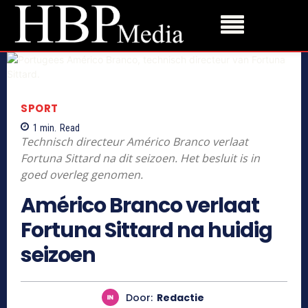
SPORT
1
min.
Read
Technisch directeur Américo Branco verlaat
Fortuna Sittard na dit seizoen. Het besluit is in
goed overleg genomen.
Américo Branco verlaat
Fortuna Sittard na huidig
seizoen
Door:
Redactie