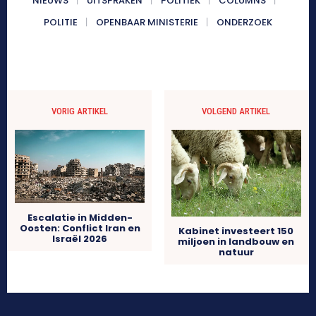
NIEUWS
UITSPRAKEN
POLITIEK
COLUMNS
POLITIE
OPENBAAR MINISTERIE
ONDERZOEK
VORIG ARTIKEL
VOLGEND ARTIKEL
Escalatie in Midden-
Oosten: Conflict Iran en
Kabinet investeert 150
Israël 2026
miljoen in landbouw en
natuur