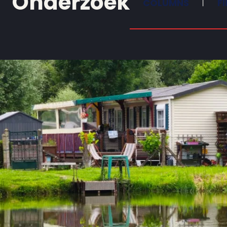
Onderzoek
COLUMNS
F