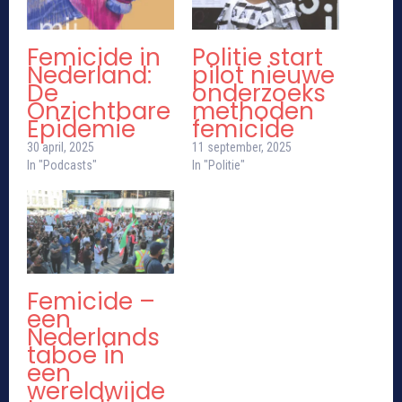
Femicide in
Politie start
Nederland:
pilot nieuwe
De
onderzoeks
Onzichtbare
methoden
Epidemie
femicide
30 april, 2025
11 september, 2025
In "Podcasts"
In "Politie"
Femicide –
een
Nederlands
taboe in
een
wereldwijde