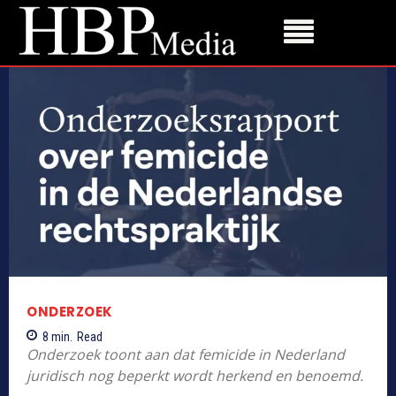
ONDERZOEK
8
min.
Read
Onderzoek toont aan dat femicide in Nederland
juridisch nog beperkt wordt herkend en benoemd.