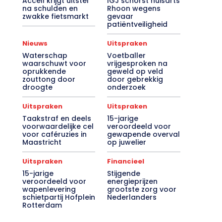
Accell krijgt uitstel
IGJ schorst huisarts
na schulden en
Rhoon wegens
zwakke fietsmarkt
gevaar
patiëntveiligheid
Nieuws
Uitspraken
Waterschap
Voetballer
waarschuwt voor
vrijgesproken na
oprukkende
geweld op veld
zouttong door
door gebrekkig
droogte
onderzoek
Uitspraken
Uitspraken
Taakstraf en deels
15-jarige
voorwaardelijke cel
veroordeeld voor
voor caféruzies in
gewapende overval
Maastricht
op juwelier
Uitspraken
Financieel
15-jarige
Stijgende
veroordeeld voor
energieprijzen
wapenlevering
grootste zorg voor
schietpartij Hofplein
Nederlanders
Rotterdam