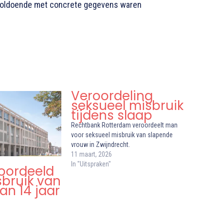
nvoldoende met concrete gegevens waren
Veroordeling
seksueel misbruik
tijdens slaap
Rechtbank Rotterdam veroordeelt man
voor seksueel misbruik van slapende
vrouw in Zwijndrecht.
11 maart, 2026
In "Uitspraken"
oordeeld
sbruik van
an 14 jaar