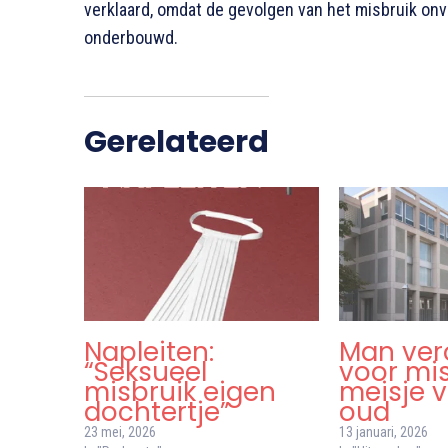
verklaard, omdat de gevolgen van het misbruik o
onderbouwd
.
Gerelateerd
Napleiten:
Man ver
“Seksueel
voor mi
misbruik eigen
meisje v
dochtertje”
oud
23 mei, 2026
13 januari, 2026