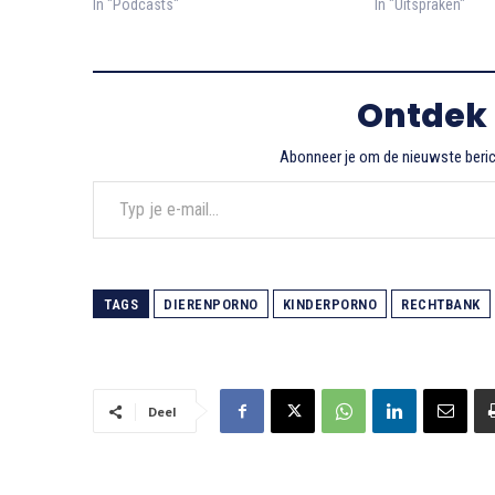
In "Podcasts"
In "Uitspraken"
Ontdek
Abonneer je om de nieuwste berich
Typ je e-mail...
TAGS
DIERENPORNO
KINDERPORNO
RECHTBANK
Deel