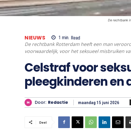
De rechtbank i
NIEUWS
1
min.
Read
De rechtbank Rotterdam heeft een man veroorde
voorwaardelijk, voor het seksueel misbruiken va
Celstraf voor seks
pleegkinderen en 
Door:
Redactie
maandag 15 juni 2026
Deel