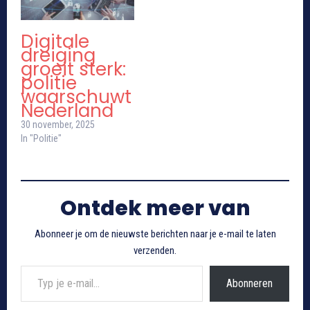
Digitale
dreiging
groeit sterk:
politie
waarschuwt
Nederland
30 november, 2025
In "Politie"
Ontdek meer van
Abonneer je om de nieuwste berichten naar je e-mail te laten
verzenden.
Typ je e-mail...
Abonneren