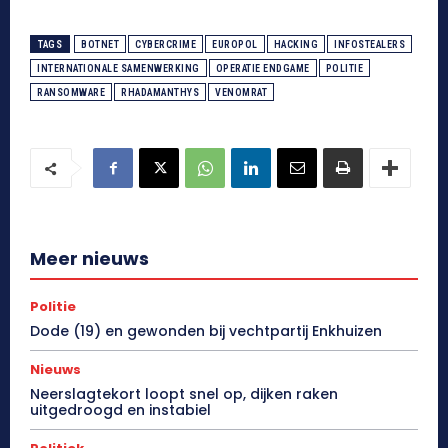
TAGS
BOTNET
CYBERCRIME
EUROPOL
HACKING
INFOSTEALERS
INTERNATIONALE SAMENWERKING
OPERATIE ENDGAME
POLITIE
RANSOMWARE
RHADAMANTHYS
VENOMRAT
Meer nieuws
Politie
Dode (19) en gewonden bij vechtpartij Enkhuizen
Nieuws
Neerslagtekort loopt snel op, dijken raken
uitgedroogd en instabiel