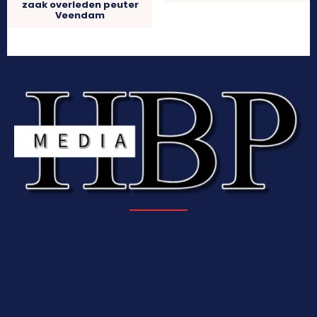
zaak overleden peuter
Veendam