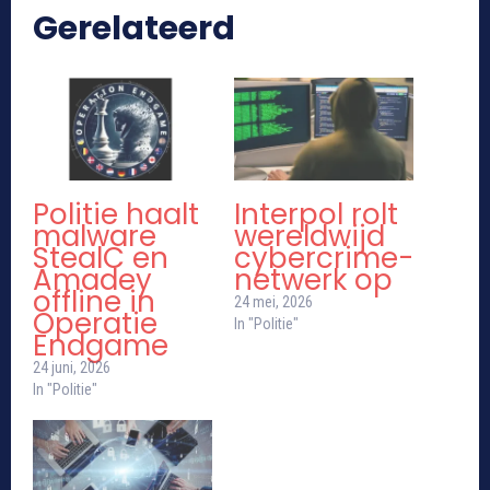
Gerelateerd
Politie haalt
Interpol rolt
malware
wereldwijd
StealC en
cybercrime-
Amadey
netwerk op
offline in
24 mei, 2026
Operatie
In "Politie"
Endgame
24 juni, 2026
In "Politie"