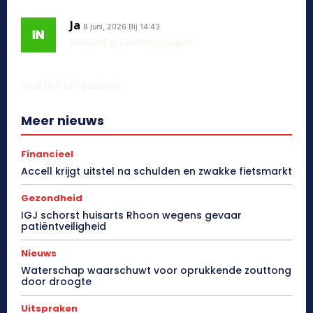
Ja
8 juni, 2026 Bij 14:43
Rusland al binnengevallen?
Reacties zijn gesloten.
Meer nieuws
Financieel
Accell krijgt uitstel na schulden en zwakke fietsmarkt
Gezondheid
IGJ schorst huisarts Rhoon wegens gevaar
patiëntveiligheid
Nieuws
Waterschap waarschuwt voor oprukkende zouttong
door droogte
Uitspraken