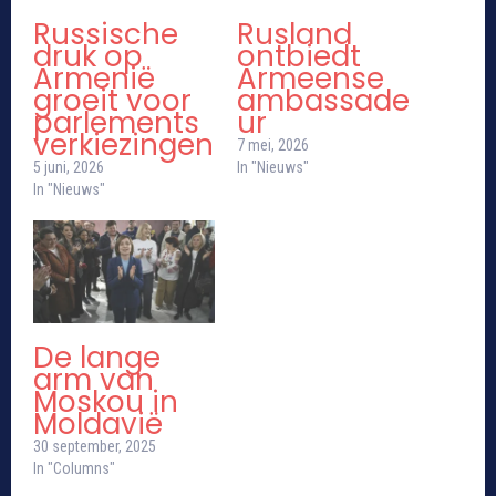
Russische
Rusland
druk op
ontbiedt
Armenië
Armeense
groeit voor
ambassade
parlements
ur
verkiezingen
7 mei, 2026
5 juni, 2026
In "Nieuws"
In "Nieuws"
De lange
arm van
Moskou in
Moldavië
30 september, 2025
In "Columns"