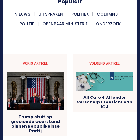
Populair
NIEUWS
UITSPRAKEN
POLITIEK
COLUMNS
POLITIE
OPENBAAR MINISTERIE
ONDERZOEK
VORIG ARTIKEL
VOLGEND ARTIKEL
All Care 4 All onder
verscherpt toezicht van
IGJ
Trump stuit op
groeiende weerstand
binnen Republikeinse
Partij