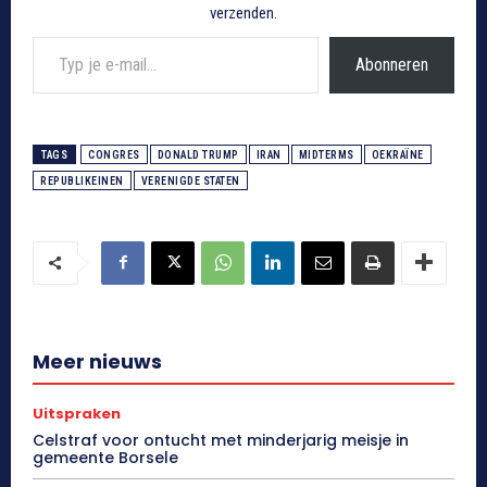
verzenden.
Typ je e-mail...
Abonneren
TAGS
CONGRES
DONALD TRUMP
IRAN
MIDTERMS
OEKRAÏNE
REPUBLIKEINEN
VERENIGDE STATEN
Meer nieuws
Uitspraken
Celstraf voor ontucht met minderjarig meisje in
gemeente Borsele