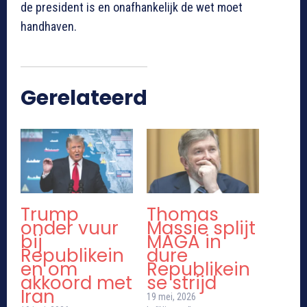
de president is en onafhankelijk de wet moet
handhaven.
Gerelateerd
Trump
Thomas
onder vuur
Massie splijt
bij
MAGA in
Republikein
dure
en om
Republikein
akkoord met
se strijd
Iran
19 mei, 2026