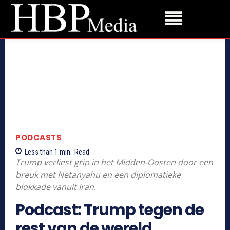
PODCASTS
Less than 1
min.
Read
Trump verliest grip in het Midden-Oosten door een
breuk met Netanyahu en een diplomatieke
blokkade vanuit Iran.
Podcast: Trump tegen de
rest van de wereld