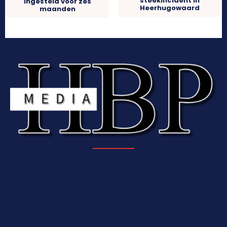
steekincident in
ingesteld voor zes
Heerhugowaard
maanden