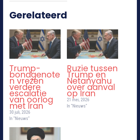
Gerelateerd
Trump-
Ruzie tussen
bondgenote
Trump en
n vrezen
Netanyahu
verdere
over aanval
escalatie
op Iran
van oorlog
21 mei, 2026
met Iran
In "Nieuws"
30 juli, 2026
In "Nieuws"