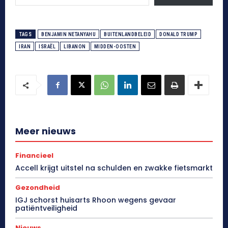
TAGS
BENJAMIN NETANYAHU
BUITENLANDBELEID
DONALD TRUMP
IRAN
ISRAËL
LIBANON
MIDDEN-OOSTEN
Meer nieuws
Financieel
Accell krijgt uitstel na schulden en zwakke fietsmarkt
Gezondheid
IGJ schorst huisarts Rhoon wegens gevaar
patiëntveiligheid
Nieuws