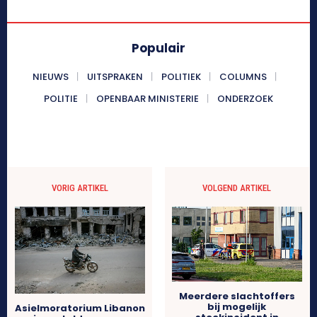
Populair
NIEUWS
UITSPRAKEN
POLITIEK
COLUMNS
POLITIE
OPENBAAR MINISTERIE
ONDERZOEK
VORIG ARTIKEL
VOLGEND ARTIKEL
Meerdere slachtoffers
bij mogelijk
Asielmoratorium Libanon