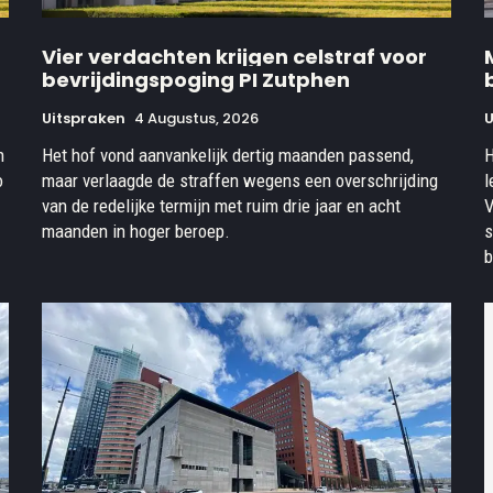
Vier verdachten krijgen celstraf voor
bevrijdingspoging PI Zutphen
Uitspraken
4 Augustus, 2026
U
n
Het hof vond aanvankelijk dertig maanden passend,
H
o
maar verlaagde de straffen wegens een overschrijding
l
van de redelijke termijn met ruim drie jaar en acht
V
maanden in hoger beroep.
s
b