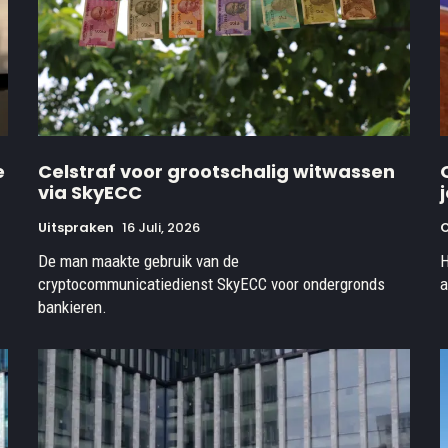
e
Celstraf voor grootschalig witwassen
via SkyECC
Uitspraken
16 Juli, 2026
O
De man maakte gebruik van de
H
cryptocommunicatiedienst SkyECC voor ondergronds
a
bankieren.