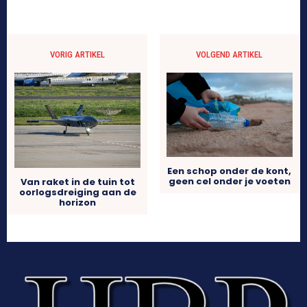
VORIG ARTIKEL
VOLGEND ARTIKEL
Een schop onder de kont,
geen cel onder je voeten
Van raket in de tuin tot
oorlogsdreiging aan de
horizon