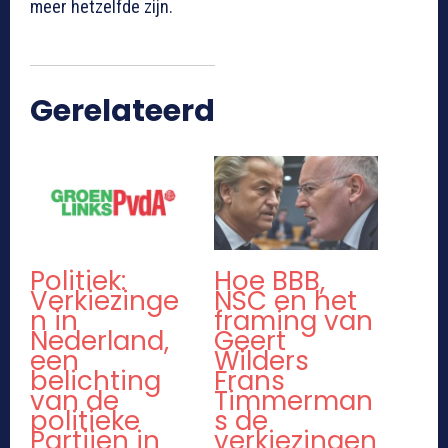
meer hetzelfde zijn.
Gerelateerd
Politiek:
Hoe BBB,
Verkiezinge
NSC en het
n in
framing van
Nederland,
Geert
een
Wilders
belichting
Frans
van de
Timmerman
politieke
s de
Partijen in
verkiezingen