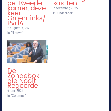
de Tweede
kostten
kamer, deze
7 november, 2025
keer
In "Onderzoek"
GroenLinks/
PvdA
2 augustus, 2025
In "Nieuws"
De
Zondebok
die Nooit
Regeerde
6 juni, 2025
In "Columns"