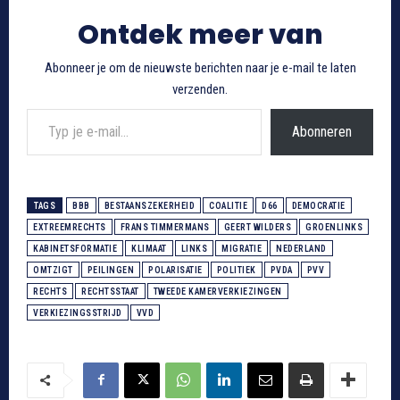
Ontdek meer van
Abonneer je om de nieuwste berichten naar je e-mail te laten
verzenden.
Typ je e-mail...
Abonneren
TAGS
BBB
BESTAANSZEKERHEID
COALITIE
D66
DEMOCRATIE
EXTREEMRECHTS
FRANS TIMMERMANS
GEERT WILDERS
GROENLINKS
KABINETSFORMATIE
KLIMAAT
LINKS
MIGRATIE
NEDERLAND
OMTZIGT
PEILINGEN
POLARISATIE
POLITIEK
PVDA
PVV
RECHTS
RECHTSSTAAT
TWEEDE KAMERVERKIEZINGEN
VERKIEZINGSSTRIJD
VVD