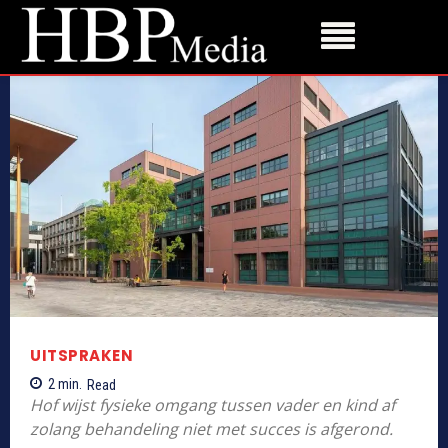
UITSPRAKEN
2
min.
Read
Hof wijst fysieke omgang tussen vader en kind af
zolang behandeling niet met succes is afgerond.