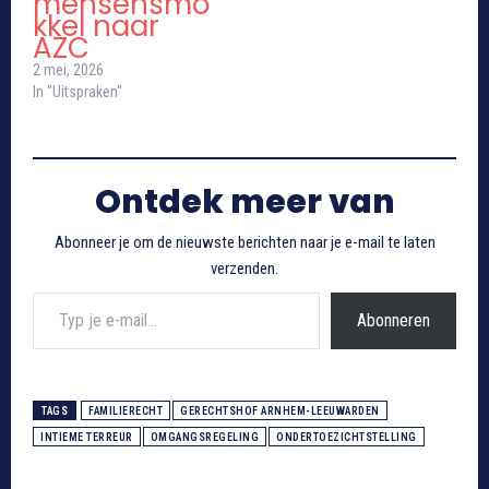
mensensmo
kkel naar
AZC
2 mei, 2026
In "Uitspraken"
Ontdek meer van
Abonneer je om de nieuwste berichten naar je e-mail te laten
verzenden.
Typ je e-mail...
Abonneren
TAGS
FAMILIERECHT
GERECHTSHOF ARNHEM-LEEUWARDEN
INTIEME TERREUR
OMGANGSREGELING
ONDERTOEZICHTSTELLING