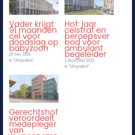
Vader krijgt
Hof: jaar
91 maanden
celstraf en
cel voor
beroepsver
doodslag op
bod voor
babyzoon
ambulant
begeleider
20 mei, 2026
In "Uitspraken"
2 december, 2025
In "Uitspraken"
Gerechtshof
veroordeelt
medepleger
van