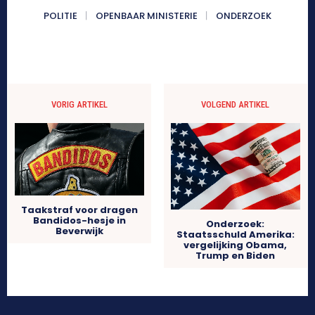
POLITIE
OPENBAAR MINISTERIE
ONDERZOEK
VORIG ARTIKEL
VOLGEND ARTIKEL
Taakstraf voor dragen
Bandidos-hesje in
Onderzoek:
Beverwijk
Staatsschuld Amerika:
vergelijking Obama,
Trump en Biden