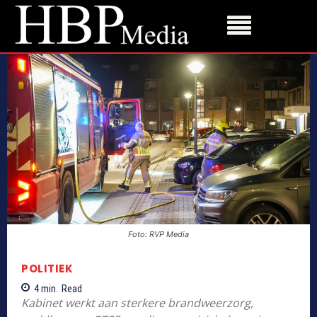
Foto: RVP Media
POLITIEK
4
min.
Read
Kabinet werkt aan sterkere brandweerzorg,