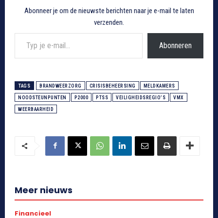
Abonneer je om de nieuwste berichten naar je e-mail te laten
verzenden.
Typ je e-mail...
Abonneren
TAGS
BRANDWEERZORG
CRISISBEHEERSING
MELDKAMERS
NOODSTEUNPUNTEN
P2000
PTSS
VEILIGHEIDSREGIO’S
VMX
WEERBAARHEID
Meer nieuws
Financieel