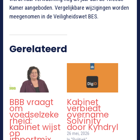
Kamer aangeboden. Vergelijkbare wijzigingen worden
meegenomen in de Veiligheidswet BES.
Gerelateerd
BBB vraagt
Kabinet
om
verbiedt
voedselzeke
overname
rheid:
Solvinity
kabinet wijst
door Kyndryl
op
26 mei, 2026
importmix
In "Politiek"