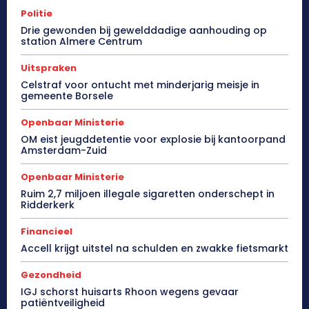
Politie
Drie gewonden bij gewelddadige aanhouding op
station Almere Centrum
Uitspraken
Celstraf voor ontucht met minderjarig meisje in
gemeente Borsele
Openbaar Ministerie
OM eist jeugddetentie voor explosie bij kantoorpand
Amsterdam-Zuid
Openbaar Ministerie
Ruim 2,7 miljoen illegale sigaretten onderschept in
Ridderkerk
Financieel
Accell krijgt uitstel na schulden en zwakke fietsmarkt
Gezondheid
IGJ schorst huisarts Rhoon wegens gevaar
patiëntveiligheid