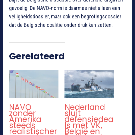
gevoelig. De NAVO-norm is daarmee niet alleen een
veiligheidsdossier, maar ook een begrotingsdossier
dat de Belgische coalitie onder druk kan zetten.
Gerelateerd
NAVO
Nederland
zonder
sluit
Amerika
defensiedea
steeds
ls met VK,
realistischer
België en