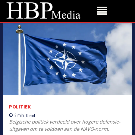
POLITIEK
3
min.
Read
Belgische politiek verdeeld over hogere defensie-
uitgaven om te voldoen aan de NAVO-norm.