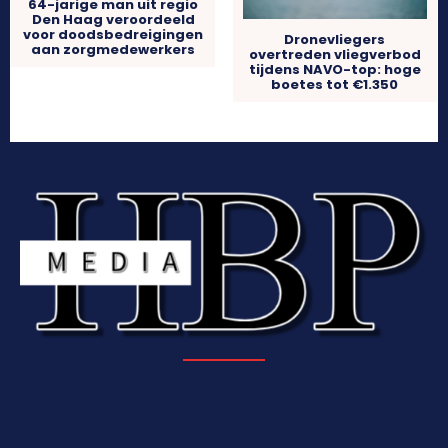
64-jarige man uit regio
Den Haag veroordeeld
voor doodsbedreigingen
Dronevliegers
aan zorgmedewerkers
overtreden vliegverbod
tijdens NAVO-top: hoge
boetes tot €1.350