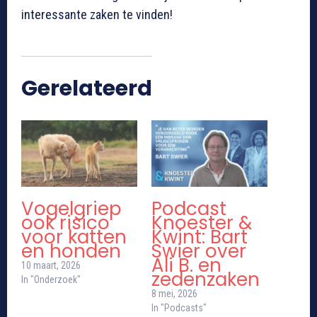
interessante zaken te vinden!
Gerelateerd
Vogelgriep
Podcast
ook risico
Knoester &
voor katten
Kwint: Bart
en honden
Swier over
Ali B. en
10 maart, 2026
zedenzaken
In "Onderzoek"
8 mei, 2026
In "Podcasts"