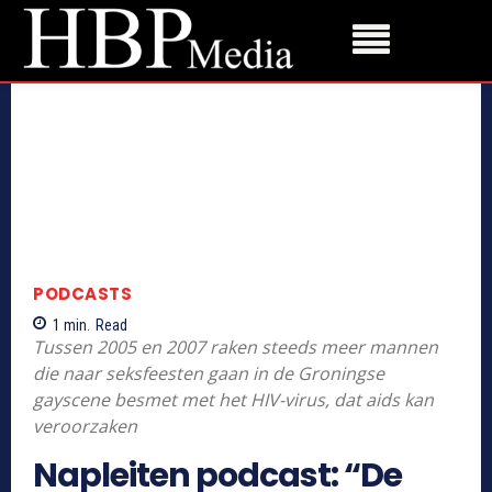
PODCASTS
1
min.
Read
Tussen 2005 en 2007 raken steeds meer mannen
die naar seksfeesten gaan in de Groningse
gayscene besmet met het HIV-virus, dat aids kan
veroorzaken
Napleiten podcast: “De