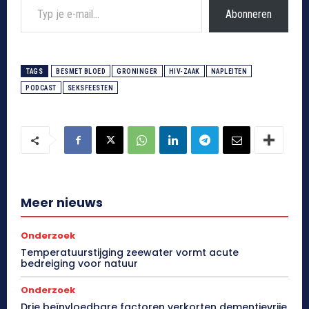
Abonneren
TAGS
BESMET BLOED
GRONINGER
HIV-ZAAK
NAPLEITEN
PODCAST
SEKSFEESTEN
Meer nieuws
Onderzoek
Temperatuurstijging zeewater vormt acute
bedreiging voor natuur
Onderzoek
Drie beïnvloedbare factoren verkorten dementievrije