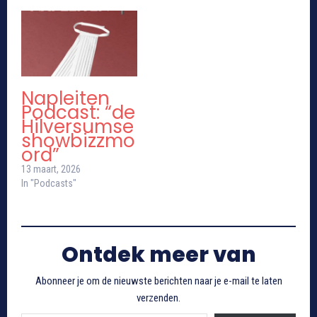
Napleiten
Podcast: “de
Hilversumse
showbizzmo
ord”
13 maart, 2026
In "Podcasts"
Ontdek meer van
Abonneer je om de nieuwste berichten naar je e-mail te laten
verzenden.
Typ je e-mail...