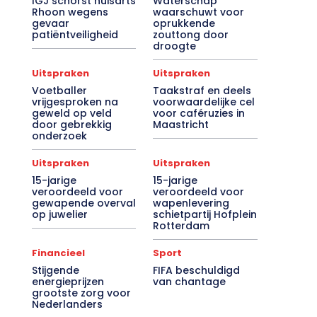
IGJ schorst huisarts
Waterschap
Rhoon wegens
waarschuwt voor
gevaar
oprukkende
patiëntveiligheid
zouttong door
droogte
Uitspraken
Uitspraken
Voetballer
Taakstraf en deels
vrijgesproken na
voorwaardelijke cel
geweld op veld
voor caféruzies in
door gebrekkig
Maastricht
onderzoek
Uitspraken
Uitspraken
15-jarige
15-jarige
veroordeeld voor
veroordeeld voor
gewapende overval
wapenlevering
op juwelier
schietpartij Hofplein
Rotterdam
Financieel
Sport
Stijgende
FIFA beschuldigd
energieprijzen
van chantage
grootste zorg voor
Nederlanders