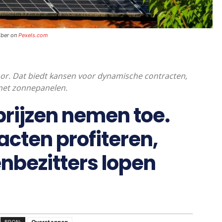
jber on
Pexels.com
or. Dat biedt kansen voor dynamische contracten,
met zonnepanelen.
rijzen nemen toe.
cten profiteren,
bezitters lopen
BRON:
Overstappen