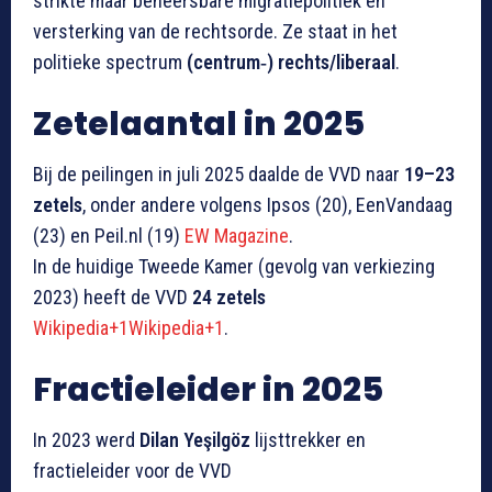
strikte maar beheersbare migratiepolitiek en
versterking van de rechtsorde. Ze staat in het
politieke spectrum
(centrum‑) rechts/liberaal
.
Zetelaantal in 2025
Bij de peilingen in juli 2025 daalde de VVD naar
19–23
zetels
, onder andere volgens Ipsos (20), EenVandaag
(23) en Peil.nl (19)
EW Magazine
.
In de huidige Tweede Kamer (gevolg van verkiezing
2023) heeft de VVD
24 zetels
Wikipedia+1Wikipedia+1
.
Fractieleider in 2025
In 2023 werd
Dilan Yeşilgöz
lijsttrekker en
fractieleider voor de VVD