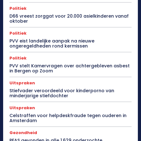
Politiek
D66 vreest zorggat voor 20.000 asielkinderen vanaf
oktober
Politiek
PVV eist landelijke aanpak na nieuwe
ongeregeldheden rond kermissen
Politiek
PVV stelt Kamervragen over achtergebleven asbest
in Bergen op Zoom
Uitspraken
Stiefvader veroordeeld voor kinderporno van
minderjarige stiefdochter
Uitspraken
Celstraffen voor helpdeskfraude tegen ouderen in
Amsterdam
Gezondheid
PFAS gevonden in alle 1.629 onderzochte