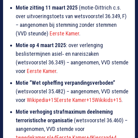
Motie zitting 11 maart 2025
(motie-Dittrich c.s.
over uitvoeringstoets van wetsvoorstel 36.349, F)
– aangenomen bij stemming zonder stemmen
(VVD steunde)
Eerste Kamer
.
Motie op 4 maart 2025
: over verlenging
beslistermijnen asiel‑ en nareiszaken
(wetsvoorstel 36.349) – aangenomen, VVD stemde
voor
Eerste Kamer
.
Motie “Wet opheffing verpandingsverboden”
(wetsvoorstel 35.482) – aangenomen, VVD stemde
voor
Wikipedia+15Eerste Kamer+15Wikikids+15
.
Motie verhoging strafmaximum deelneming
terroristische organisatie
(wetsvoorstel 36.460) –
aangenomen, VVD stemde voor
tweedekamer.nl+4Eerste Kamer+4Kiesraad+4
.