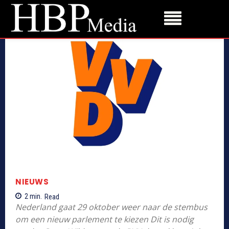
NIEUWS
2
min.
Read
Nederland gaat 29 oktober weer naar de stembus
om een nieuw parlement te kiezen Dit is nodig