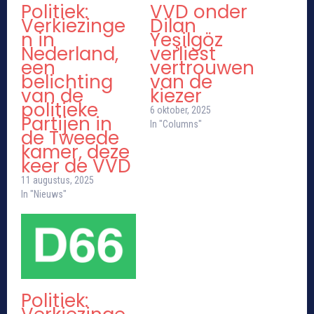
Politiek:
VVD onder
Verkiezinge
Dilan
n in
Yeşilgöz
Nederland,
verliest
een
vertrouwen
belichting
van de
van de
kiezer
politieke
6 oktober, 2025
Partijen in
In "Columns"
de Tweede
kamer, deze
keer de VVD
11 augustus, 2025
In "Nieuws"
Politiek: