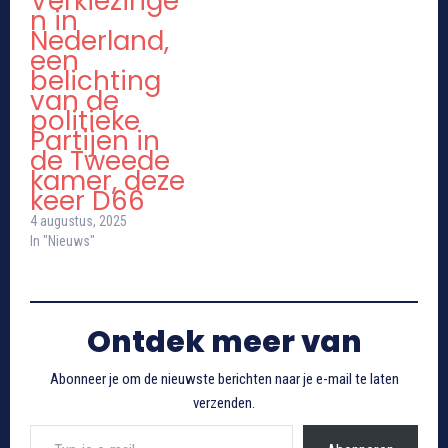
Verkiezinge
n in
Nederland,
een
belichting
van de
politieke
Partijen in
de Tweede
kamer, deze
keer D66
4 augustus, 2025
In "Nieuws"
Ontdek meer van
Abonneer je om de nieuwste berichten naar je e-mail te laten
verzenden.
Typ je e-mail...