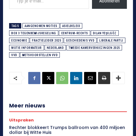
Abonneren
TAGS
AANGENOMEN MOTIES
ASIELBELEID
BOX 3 TEGENBEWIJSREGELING
CENTRUM-RECHTS
DILAN YEŞILGÖZ
ECONOMIE
FRACTIELEIDER 2025
GESCHIEDENIS VVD
LIBERALE PARTIJ
MOTIE INFORMATEUR
NEDERLAND
TWEEDE KAMERVERKIEZINGEN 2025
VVD
WETSVOORSTELLEN VVD
Meer nieuws
Uitspraken
Rechter blokkeert Trumps ballroom van 400 miljoen
dollar bij Witte Huis