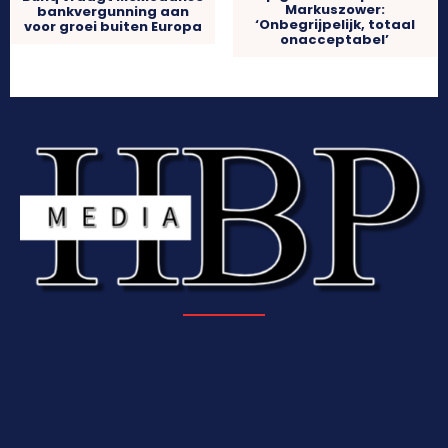
Markuszower:
bankvergunning aan
‘Onbegrijpelijk, totaal
voor groei buiten Europa
onacceptabel’