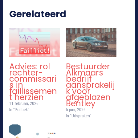
Gerelateerd
Advies: rol
Bestuurder
rechter-
Alkmaars
commissari
bedrijf
s in
aansprakelij
faillissemen
k voor
t herzien
afgeblazen
Bentley
11 februari, 2026
In "Politiek"
5 juni, 2026
In "Uitspraken"