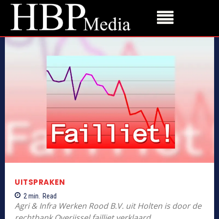
UITSPRAKEN
2
min.
Read
Agri & Infra Werken Rood B.V. uit Holten is door de
rechtbank Overijssel failliet verklaard.