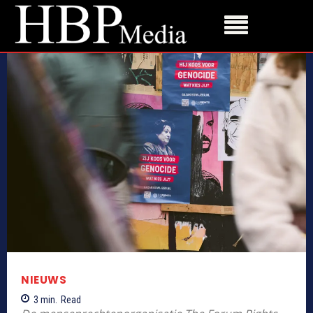
NIEUWS
3
min.
Read