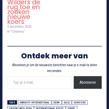
Wilders de
rug toe en
zoeken
nieuwe
koers
5 december, 2025
In "Columns"
Ontdek meer van
Abonneer je om de nieuwste berichten naar je e-mail te laten
verzenden.
Typ je e-mail...
Abonneren
TAGS
AMNESTY INTERNATIONAL
DENK
GAZA
GENOCIDE
GROENLINKS-PVDA
INTERNATIONAAL RECHT
ISRAËL