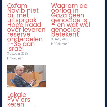
Oxfam
Waarom de
Novib niet
oorlog in
bij met
Gaza geen
uitspraak
genocide is
Hoge Raad
– en wat wél
over leveren
genocide
reserve
betekent
onderdelen
30 mei, 2025
F-35 aan
In "Columns"
Israël
3 oktober, 2025
In "Nieuws"
Lokale
PVV’ers
keren