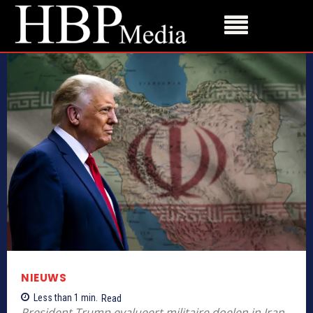
NIEUWS
Less than 1
min.
Read
President Trump evalueert militaire doelen in Iran.