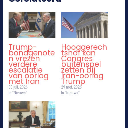
Trump-
Hooggerech
bondgenote
tshof kan
n vrezen
Congres
verdere
buitenspel
escalatie
zetten bij
van oorlog
Iran-oorlog
met Iran
Trump
30 juli, 2026
29 mei, 2026
In "Nieuws"
In "Nieuws"