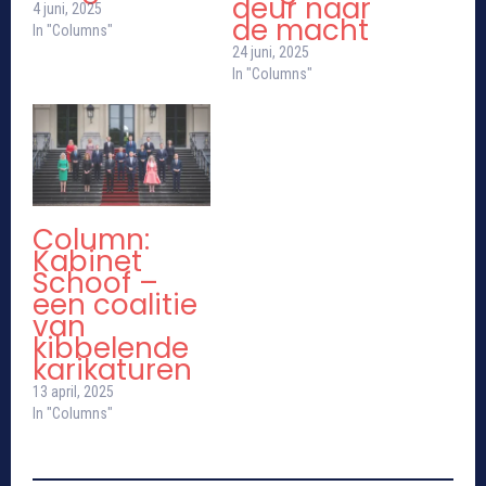
deur naar
4 juni, 2025
de macht
In "Columns"
24 juni, 2025
In "Columns"
Column:
Kabinet
Schoof –
een coalitie
van
kibbelende
karikaturen
13 april, 2025
In "Columns"