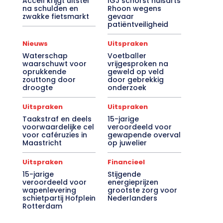
Accell krijgt uitstel
IGJ schorst huisarts
na schulden en
Rhoon wegens
zwakke fietsmarkt
gevaar
patiëntveiligheid
Nieuws
Uitspraken
Waterschap
Voetballer
waarschuwt voor
vrijgesproken na
oprukkende
geweld op veld
zouttong door
door gebrekkig
droogte
onderzoek
Uitspraken
Uitspraken
Taakstraf en deels
15-jarige
voorwaardelijke cel
veroordeeld voor
voor caféruzies in
gewapende overval
Maastricht
op juwelier
Uitspraken
Financieel
15-jarige
Stijgende
veroordeeld voor
energieprijzen
wapenlevering
grootste zorg voor
schietpartij Hofplein
Nederlanders
Rotterdam