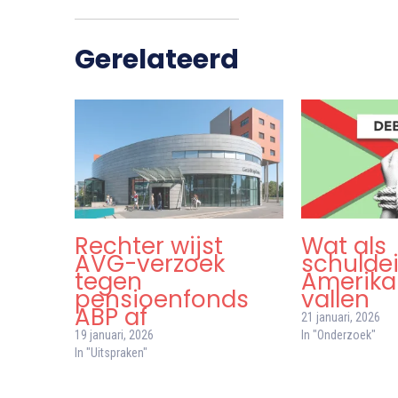
Gerelateerd
Rechter wijst
Wat als
AVG-verzoek
schulde
tegen
Amerika
pensioenfonds
vallen
ABP af
21 januari, 2026
19 januari, 2026
In "Onderzoek"
In "Uitspraken"