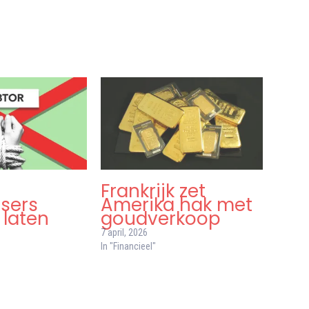
Frankrijk zet
isers
Amerika hak met
 laten
goudverkoop
7 april, 2026
In "Financieel"