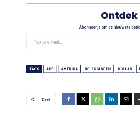
Ontdek
Abonneer je om de nieuwste berich
Typ je e-mail...
TAGS
ABP
AMERIKA
BELEGGINGEN
DOLLAR
Deel