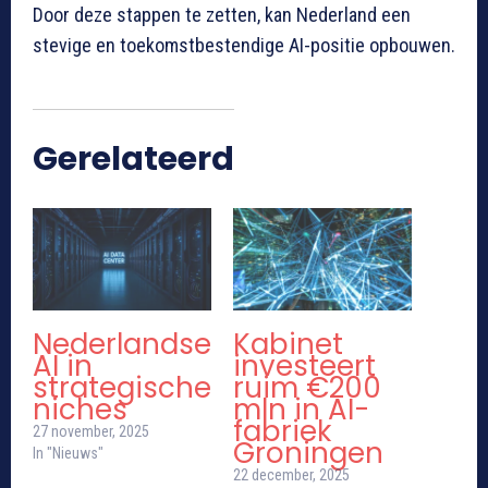
Door deze stappen te zetten, kan Nederland een
stevige en toekomstbestendige AI-positie opbouwen.
Gerelateerd
Nederlandse
Kabinet
AI in
investeert
strategische
ruim €200
niches
mln in AI-
fabriek
27 november, 2025
Groningen
In "Nieuws"
22 december, 2025