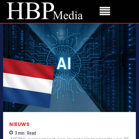
NIEUWS
3
min.
Read