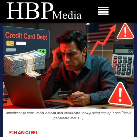
Amerikaanse consument betaalt met creditcard terwijl schulden oplopen (Beeld
genereerd met A.I.)
FINANCIEEL