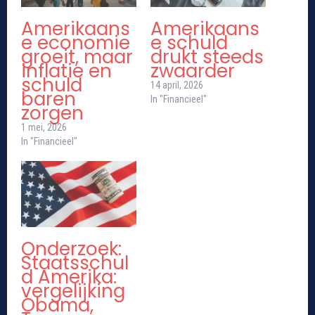
Amerikaans
Amerikaans
e economie
e schuld
groeit, maar
drukt steeds
inflatie en
zwaarder
schuld
14 april, 2026
baren
In "Financieel"
zorgen
1 mei, 2026
In "Financieel"
Onderzoek:
Staatsschul
d Amerika:
vergelijking
Obama,