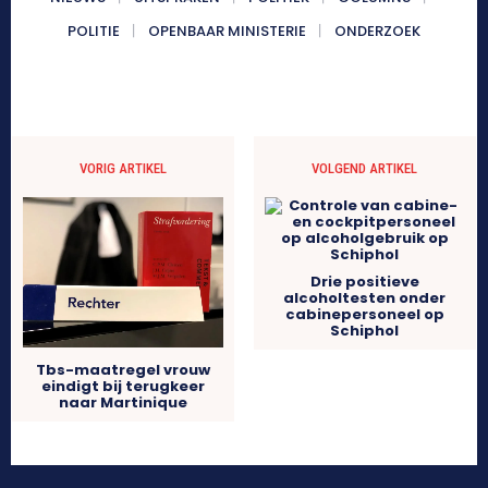
POLITIE
OPENBAAR MINISTERIE
ONDERZOEK
VORIG ARTIKEL
VOLGEND ARTIKEL
Drie positieve
alcoholtesten onder
cabinepersoneel op
Schiphol
Tbs-maatregel vrouw
eindigt bij terugkeer
naar Martinique