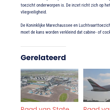
toezicht onderworpen is. De inzet richt zich op h
vliegveiligheid.
De Koninklijke Marechaussee en Luchtvaarttoezicht
moet de kans worden verkleind dat cabine- of cock
Gerelateerd
Raad van State
Raad va