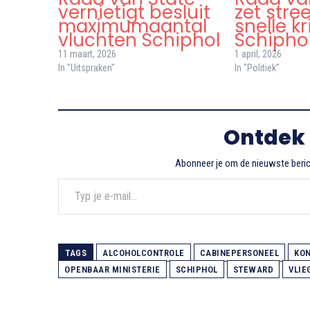
vernietigt besluit
zet stre
maximumaantal
snelle k
vluchten Schiphol
Schipho
11 maart, 2026
1 april, 2026
In "Uitspraken"
In "Politiek"
Ontdek
Abonneer je om de nieuwste berich
Typ je e-mail...
TAGS
ALCOHOLCONTROLE
CABINEPERSONEEL
KON
OPENBAAR MINISTERIE
SCHIPHOL
STEWARD
VLIE