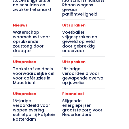
Accell krijgt uitstel
IGJ schorst huisarts
na schulden en
Rhoon wegens
zwakke fietsmarkt
gevaar
patiëntveiligheid
Nieuws
Uitspraken
Waterschap
Voetballer
waarschuwt voor
vrijgesproken na
oprukkende
geweld op veld
zouttong door
door gebrekkig
droogte
onderzoek
Uitspraken
Uitspraken
Taakstraf en deels
15-jarige
voorwaardelijke cel
veroordeeld voor
voor caféruzies in
gewapende overval
Maastricht
op juwelier
Uitspraken
Financieel
15-jarige
Stijgende
veroordeeld voor
energieprijzen
wapenlevering
grootste zorg voor
schietpartij Hofplein
Nederlanders
Rotterdam