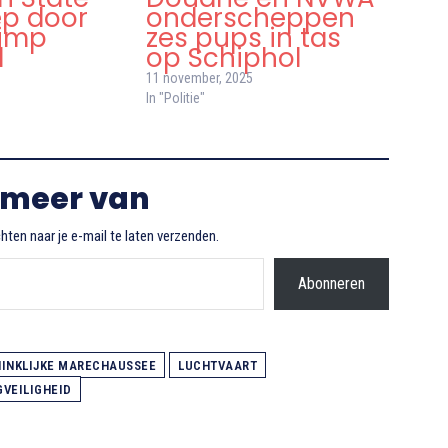
ep door
onderscheppen
rimp
zes pups in tas
l
op Schiphol
11 november, 2025
In "Politie"
 meer van
ten naar je e-mail te laten verzenden.
Abonneren
INKLIJKE MARECHAUSSEE
LUCHTVAART
GVEILIGHEID