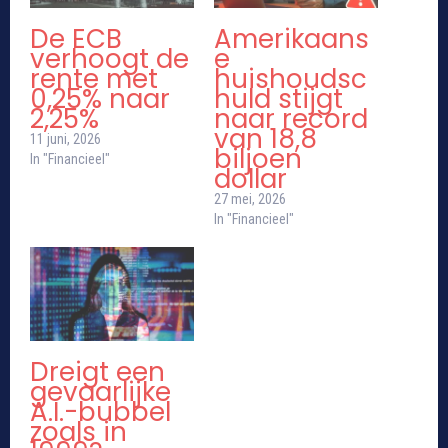
De ECB
Amerikaans
verhoogt de
e
rente met
huishoudsc
0,25% naar
huld stijgt
2,25%
naar record
van 18,8
11 juni, 2026
biljoen
In "Financieel"
dollar
27 mei, 2026
In "Financieel"
Dreigt een
gevaarlijke
A.I.-bubbel
zoals in