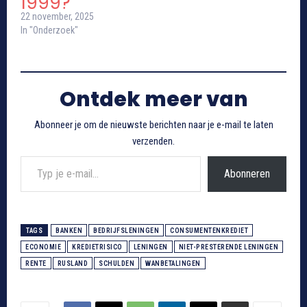
1999?
22 november, 2025
In "Onderzoek"
Ontdek meer van
Abonneer je om de nieuwste berichten naar je e-mail te laten
verzenden.
Typ je e-mail...
Abonneren
TAGS
BANKEN
BEDRIJFSLENINGEN
CONSUMENTENKREDIET
ECONOMIE
KREDIETRISICO
LENINGEN
NIET-PRESTERENDE LENINGEN
RENTE
RUSLAND
SCHULDEN
WANBETALINGEN