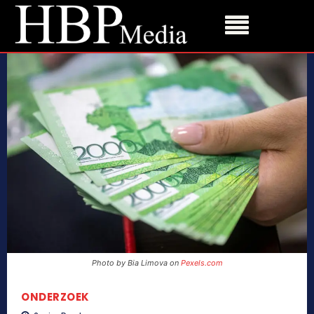
Photo by Bia Limova on
Pexels.com
ONDERZOEK