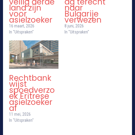
veilig derde
ag terecht
land zijn
naar
voor
Bulgarije
asielzoeker
verwezen
16 maart, 2026
8 juni, 2026
In "Uitspraken"
In "Uitspraken"
Rechtbank
wijst
spoedverzo
ek Eritrese
asielzoeker
af
11 mei, 2026
In "Uitspraken"