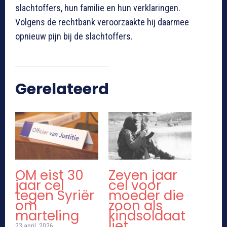
slachtoffers, hun familie en hun verklaringen.
Volgens de rechtbank veroorzaakte hij daarmee
opnieuw pijn bij de slachtoffers.
Gerelateerd
OM eist 30
Zeven jaar
jaar cel
cel voor
tegen Syriër
moeder die
om
zoon als
marteling
kindsoldaat
liet
23 april, 2026