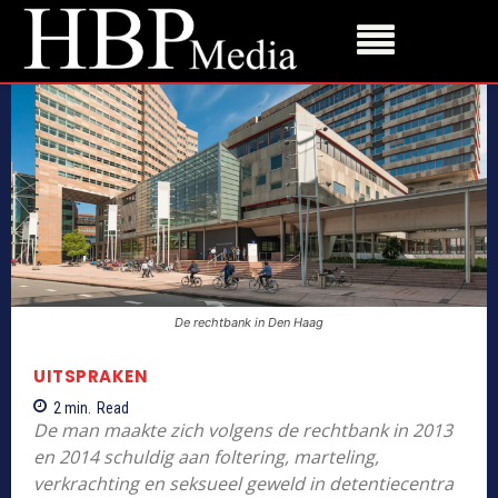
De rechtbank in Den Haag
UITSPRAKEN
2
min.
Read
De man maakte zich volgens de rechtbank in 2013
en 2014 schuldig aan foltering, marteling,
verkrachting en seksueel geweld in detentiecentra