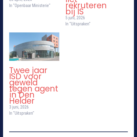
rekruteren
In "Openbaar Ministerie"
bij IS
5 juni, 2026
In "Uitspraken"
Twee jaar
ISD voor
geweld
tegen agent
in Den
Helder
3 juni, 2026
In "Uitspraken"