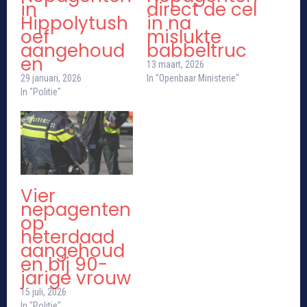
in
direct de cel
Hippolytush
in na
oef
mislukte
aangehoud
babbeltruc
en
13 maart, 2026
29 januari, 2026
In "Openbaar Ministerie"
In "Politie"
Vier
nepagenten
op
heterdaad
aangehoud
en bij 90-
jarige vrouw
15 juli, 2026
In "Politie"