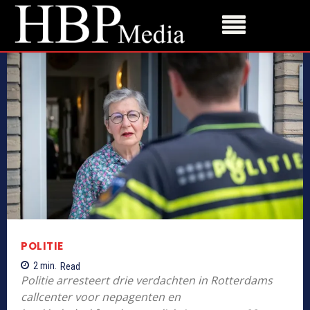
POLITIE
2
min.
Read
Politie arresteert drie verdachten in Rotterdams
callcenter voor nepagenten en